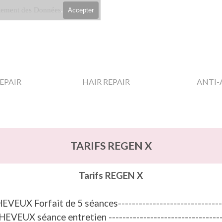
tement des Données
.
Accepter
Sauter le menu
▼
▼
EPAIR
HAIR REPAIR
ANTI-
TARIFS REGEN X
Tarifs REGEN X
EUX Forfait de 5 séances-------------------------------
HEVEUX séance entretien
--------------------------------