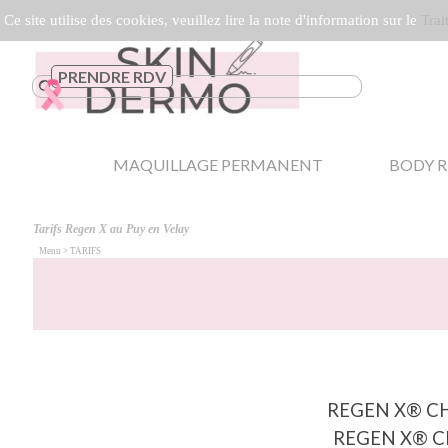
Aller au contenu
Ce site utilise des cookies, veuillez lire la note d'information sur le
Trai
PRENDRE RDV
▼
MAQUILLAGE PERMANENT
BODY R
Tarifs Regen X au Puy en Velay
Menu > TARIFS
REGEN X®️ CHEV
REGEN X®️ C