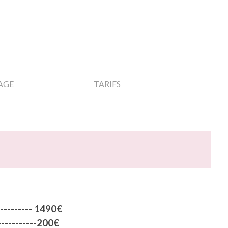
▼
▼
AGE
TARIFS
--------
14
90
€
-----------
200
€