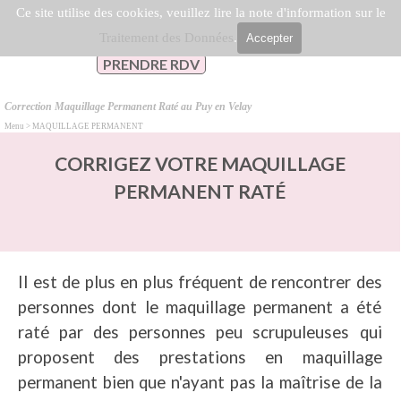
Aller au contenu
Ce site utilise des cookies, veuillez lire la note d'information sur le
Sauter le menu
Traitement des Données
.
Accepter
PRENDRE RDV
Correction Maquillage Permanent Raté au Puy en Velay
Menu > MAQUILLAGE PERMANENT
CORRIGEZ VOTRE MAQUILLAGE
PERMANENT RATÉ
Il est de plus en plus fréquent de rencontrer des
personnes dont le maquillage permanent a été
raté par des personnes peu scrupuleuses qui
proposent des prestations en maquillage
permanent bien que n'ayant pas la maîtrise de la