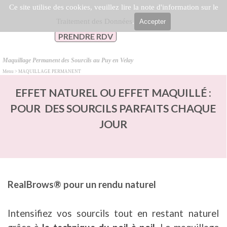
Aller au contenu
Ce site utilise des cookies, veuillez lire la note d'information sur le
Sauter le menu
Traitement des Données
.
Accepter
PRENDRE RDV
Maquillage Permanent des Sourcils au Puy en Velay
Menu > MAQUILLAGE PERMANENT
EFFET NATUREL OU EFFET MAQUILLÉ :
POUR DES SOURCILS PARFAITS CHAQUE
JOUR
RealBrows® pour un rendu naturel
I
ntensifiez vos sourcils tout en restant naturel